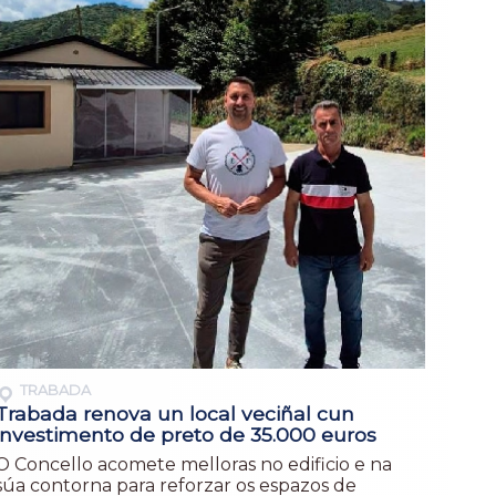
TRABADA
Trabada renova un local veciñal cun
investimento de preto de 35.000 euros
O Concello acomete melloras no edificio e na
súa contorna para reforzar os espazos de