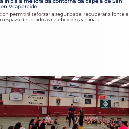
a inicia a mellora da contorna da capela de San
 en Vilapercide
ión permitirá reforzar a seguridade, recuperar a fonte e
o espazo destinado ás celebracións veciñais