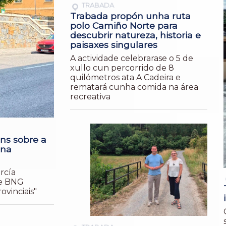
TRABADA
Trabada propón unha ruta
polo Camiño Norte para
descubrir natureza, historia e
paisaxes singulares
A actividade celebrarase o 5 de
xullo cun percorrido de 8
quilómetros ata A Cadeira e
rematará cunha comida na área
recreativa
óns sobre a
 na
rcía
 e BNG
ovinciais"