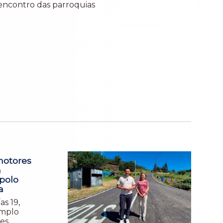
encontro das parroquias
motores
n
polo
a
as 19,
amplo
es,