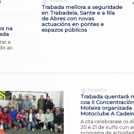
a
TRABADA
Trabada mellora a seguridade
en Trabadela, Sante e a Ría
de Abres con novas
actuacións en pontes e
os na
espazos públicos
bada
zar a
do ao
TRABADA
Trabada quentará 
coa II Concentració
Moteira organizada 
Motoclube A Cadeir
A cita celebrarase os dí
20 e 21 de xuño cun 
programa de actividad