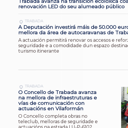
Trabada avanza na transición ecolóxica co
renovación LED do seu alumeado público
TRABADA
A Deputación investirá máis de 50.000 eur
mellora da área de autocaravanas de Tra
A actuación permitirá renovar os accesos e refor
seguridade e a comodidade dun espazo destina
turismo itinerante
TRABADA
O Concello de Trabada avanza
na mellora de infraestruturas e
vías de comunicación con
actuacións en Vilaformán
O Concello completa obras no
teleclub, melloras de seguridade e
actuacións na estrada LU-P-6102