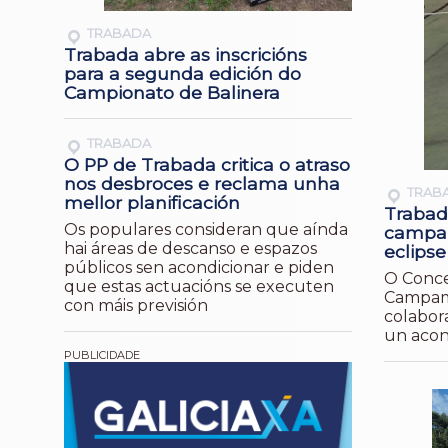
TRABADA
Trabada abre as inscricións
para a segunda edición do
Campionato de Balinera
TRABADA
O PP de Trabada critica o atraso
nos desbroces e reclama unha
TRAB
mellor planificación
Trabad
Os populares consideran que aínda
campam
hai áreas de descanso e espazos
eclipse
públicos sen acondicionar e piden
O Conce
que estas actuacións se executen
Campame
con máis previsión
colabor
un acon