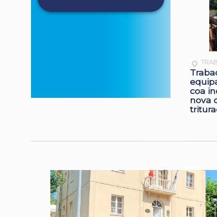
TRA
Traba
equip
coa i
nova 
tritur