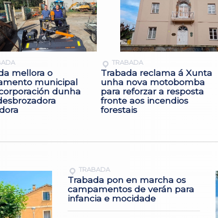
BADA
TRABADA
da mellora o
Trabada reclama á Xunta
amento municipal
unha nova motobomba
ncorporación dunha
para reforzar a resposta
desbrozadora
fronte aos incendios
adora
forestais
TRABADA
Trabada pon en marcha os
campamentos de verán para
infancia e mocidade