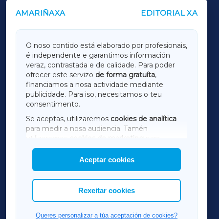
AMARIÑAXA
EDITORIAL XA
OUTROS PERIÓDICOS
GALICIAXA
O noso contido está elaborado por profesionais,
é independente e garantimos información
LUGOXA
veraz, contrastada e de calidade. Para poder
ofrecer este servizo
de forma gratuíta
,
financiamos a nosa actividade mediante
TERRACHAXA
publicidade. Para iso, necesitamos o teu
consentimento.
SARRIAXA
Se aceptas, utilizaremos
cookies de analítica
para medir a nosa audiencia. Tamén
AMARIÑAXA
utilizaremos
cookies de marketing
para
mostrar publicidade de terceiros.
Aceptar cookies
RIBEIRASACRAXA
Así mesmo, podes personalizar a elección das
cookies que desexas permitir.
ACORUÑAXA
Rexeitar cookies
FERROLXA
Queres personalizar a túa aceptación de cookies?