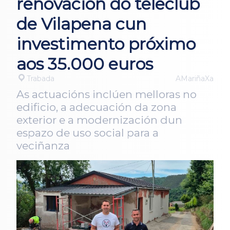
renovación do teleclub
de Vilapena cun
investimento próximo
aos 35.000 euros
Trabada
AMariñaXa
As actuacións inclúen melloras no
edificio, a adecuación da zona
exterior e a modernización dun
espazo de uso social para a
veciñanza