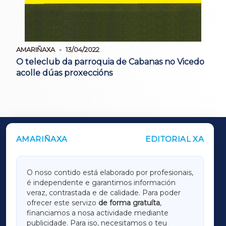
AMARIÑAXA
13/04/2022
O teleclub da parroquia de Cabanas no Vicedo
acolle dúas proxeccións
AMARIÑAXA
EDITORIAL XA
OUTROS PERIÓDICOS
GALICIAXA
O noso contido está elaborado por profesionais,
é independente e garantimos información
LUGOXA
veraz, contrastada e de calidade. Para poder
ofrecer este servizo
de forma gratuíta
,
financiamos a nosa actividade mediante
TERRACHAXA
publicidade. Para iso, necesitamos o teu