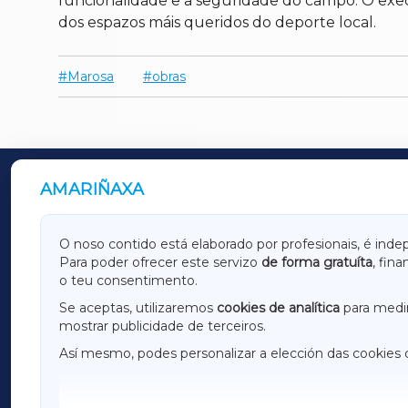
funcionalidade e a seguridade do campo. O execu
dos espazos máis queridos do deporte local.
Marosa
obras
AMARIÑAXA
OUTROS PERIÓDICOS
GALICIAXA
LUGOX
O noso contido está elaborado por profesionais, é inde
Para poder ofrecer este servizo
de forma gratuíta
, fin
AMARIÑAXA
RIBEIR
o teu consentimento.
OURENSEXA
Se aceptas, utilizaremos
cookies de analítica
para medir
mostrar publicidade de terceiros.
Así mesmo, podes personalizar a elección das cookies 
F
I