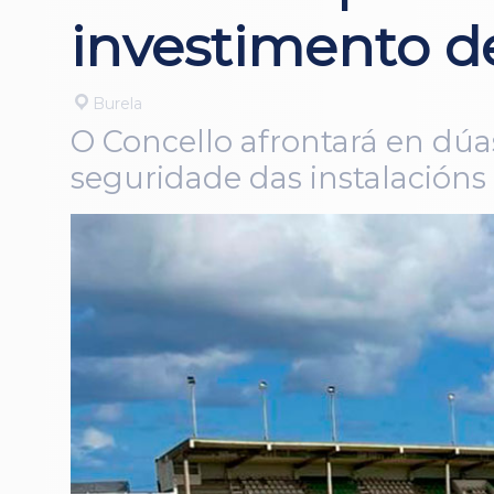
investimento d
Burela
O Concello afrontará en dúas
seguridade das instalación