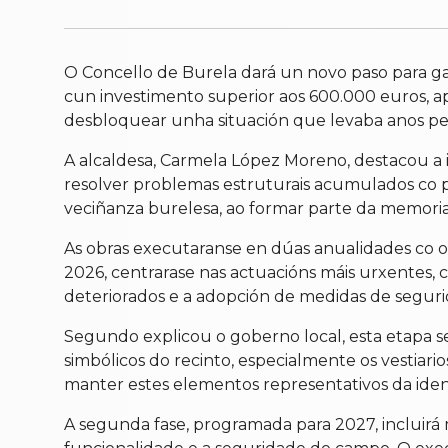
O Concello de Burela dará un novo paso para g
cun investimento superior aos 600.000 euros, 
desbloquear unha situación que levaba anos pen
A alcaldesa, Carmela López Moreno, destacou a
resolver problemas estruturais acumulados co p
veciñanza burelesa, ao formar parte da memoria 
As obras executaranse en dúas anualidades co obxe
2026, centrarase nas actuacións máis urxentes, 
deteriorados e a adopción de medidas de segurid
Segundo explicou o goberno local, esta etapa se
simbólicos do recinto, especialmente os vestiari
manter estes elementos representativos da ide
A segunda fase, programada para 2027, incluirá m