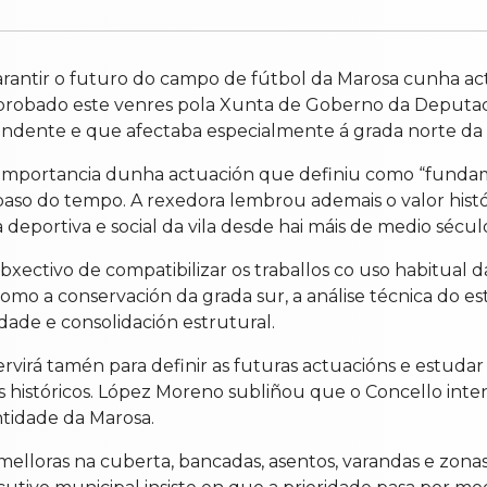
arantir o futuro do campo de fútbol da Marosa cunha ac
aprobado este venres pola Xunta de Goberno da Deputaci
dente e que afectaba especialmente á grada norte da i
 importancia dunha actuación que definiu como “fundam
aso do tempo. A rexedora lembrou ademais o valor histór
deportiva e social da vila desde hai máis de medio sécul
ctivo de compatibilizar os traballos co uso habitual das 
como a conservación da grada sur, a análise técnica do e
ade e consolidación estrutural.
rvirá tamén para definir as futuras actuacións e estuda
os históricos. López Moreno subliñou que o Concello inten
ntidade da Marosa.
elloras na cuberta, bancadas, asentos, varandas e zonas 