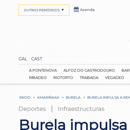
Axenda
OUTROS PERIÓDICOS
GAL
CAST
A PONTENOVA
ALFOZ DO CASTRODOURO
BAR
RIBADEO
RIOTORTO
TRABADA
VEGADEO
INICIO
>
AMARIÑAXA
>
BURELA
>
BURELA IMPULSA A RE
|
Deportes
Infraestructuras
Burela impulsa