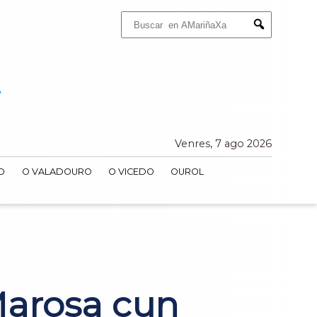
Buscar:
Submit
Venres, 7 ago 2026
O
O VALADOURO
O VICEDO
OUROL
S
Marosa cun