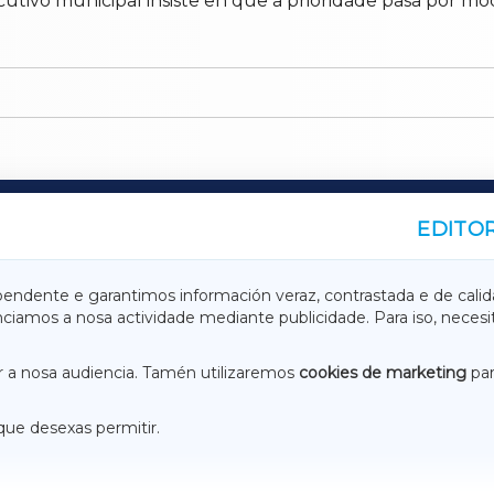
tivo municipal insiste en que a prioridade pasa por mod
EDITOR
A
TERRACHAXA
pendente e garantimos información veraz, contrastada e de calid
anciamos a nosa actividade mediante publicidade. Para iso, neces
ASACRAXA
ACORUÑAXA
 a nosa audiencia. Tamén utilizaremos
cookies de marketing
par
que desexas permitir.
ACEBOOK
CONTACTO
NSTAGRAM