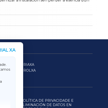
ernizar a instalación sen perder a esencia dun
IAL XA
SARRIAXA
ade.
itamos
FERROLXA
a
POLÍTICA DE PRIVACIDADE E
ELIMINACIÓN DE DATOS EN