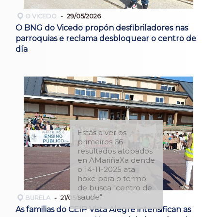
O VICEDO
29/05/2026
O BNG do Vicedo propón desfibriladores nas
parroquias e reclama desbloquear o centro de
día
Estás a ver os
primeiros 66
resultados atopados
en AMariñaXa dende
o 14-11-2025 ata
hoxe para o termo
de busca "centro de
saude"
BURELA
21/05/2026
As familias do CEIP Vista Alegre intensifican as