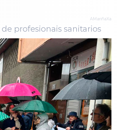
AMariñaXa
de profesionais sanitarios