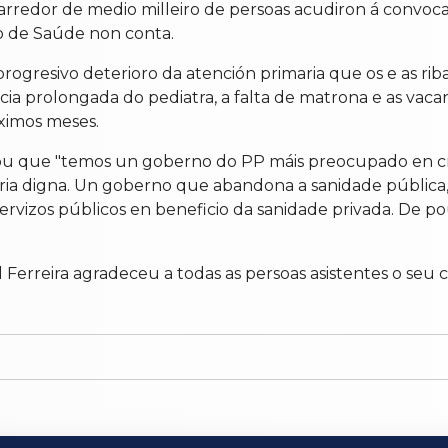
rredor de medio milleiro de persoas acudiron á convoc
ro de Saúde non conta.
rogresivo deterioro da atención primaria que os e as r
 prolongada do pediatra, a falta de matrona e as vacant
ximos meses.
lou que "temos un goberno do PP máis preocupado en cr
ria digna. Un goberno que abandona a sanidade pública,
servizos públicos en beneficio da sanidade privada. De po
uel Ferreira agradeceu a todas as persoas asistentes o s