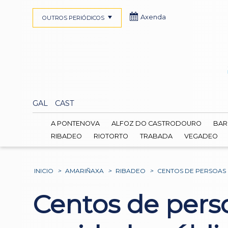
Axenda
OUTROS PERIÓDICOS
GAL
CAST
A PONTENOVA
ALFOZ DO CASTRODOURO
BAR
RIBADEO
RIOTORTO
TRABADA
VEGADEO
INICIO
>
AMARIÑAXA
>
RIBADEO
>
CENTOS DE PERSOAS
Centos de pers