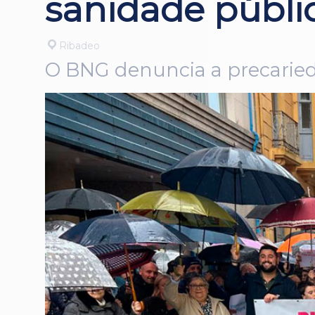
sanidade públi
Ribadeo
O BNG denuncia a precarieda