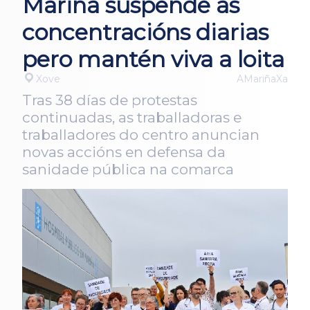
Mariña suspende as
concentracións diarias
pero mantén viva a loita
Xove
AMariñaXa
Tras 38 días de protestas
continuadas, as traballadoras e
traballadores do centro anuncian
novas accións en defensa da
sanidade pública na comarca