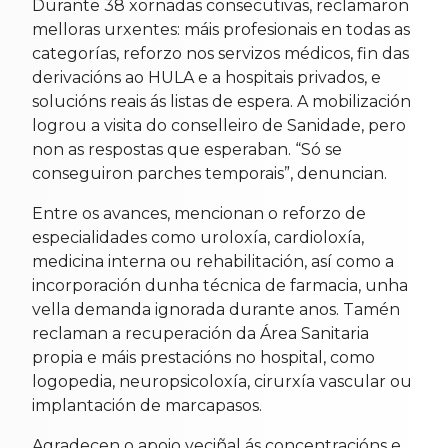
Durante 38 xornadas consecutivas, reclamaron
melloras urxentes: máis profesionais en todas as
categorías, reforzo nos servizos médicos, fin das
derivacións ao HULA e a hospitais privados, e
solucións reais ás listas de espera. A mobilización
logrou a visita do conselleiro de Sanidade, pero
non as respostas que esperaban. “Só se
conseguiron parches temporais”, denuncian.
Entre os avances, mencionan o reforzo de
especialidades como uroloxía, cardioloxía,
medicina interna ou rehabilitación, así como a
incorporación dunha técnica de farmacia, unha
vella demanda ignorada durante anos. Tamén
reclaman a recuperación da Área Sanitaria
propia e máis prestacións no hospital, como
logopedia, neuropsicoloxía, cirurxía vascular ou
implantación de marcapasos.
Agradecen o apoio veciñal ás concentracións e