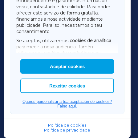
é independente e garantimos información
LUGOXA
veraz, contrastada e de calidade. Para poder
ofrecer este servizo
de forma gratuíta
,
financiamos a nosa actividade mediante
TERRACHAXA
publicidade. Para iso, necesitamos o teu
consentimento.
SARRIAXA
Se aceptas, utilizaremos
cookies de analítica
para medir a nosa audiencia. Tamén
AMARIÑAXA
utilizaremos
cookies de marketing
para
mostrar publicidade de terceiros.
Aceptar cookies
RIBEIRASACRAXA
Así mesmo, podes personalizar a elección das
cookies que desexas permitir.
ACORUÑAXA
Rexeitar cookies
FERROLXA
Queres personalizar a túa aceptación de cookies?
Faino aquí.
OURENSEXA
Política de cookies
Política de privacidade