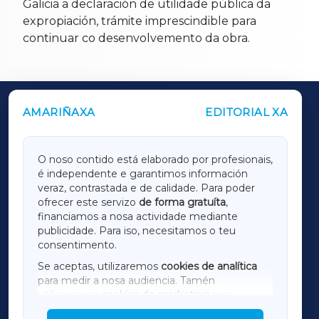
Galicia a declaración de utilidade pública da
expropiación, trámite imprescindible para
continuar co desenvolvemento da obra.
AMARIÑAXA
EDITORIAL XA
OUTROS PERIÓDICOS
GALICIAXA
O noso contido está elaborado por profesionais,
é independente e garantimos información
LUGOXA
veraz, contrastada e de calidade. Para poder
ofrecer este servizo
de forma gratuíta
,
financiamos a nosa actividade mediante
TERRACHAXA
publicidade. Para iso, necesitamos o teu
consentimento.
SARRIAXA
Se aceptas, utilizaremos
cookies de analítica
para medir a nosa audiencia. Tamén
AMARIÑAXA
utilizaremos
cookies de marketing
para
mostrar publicidade de terceiros.