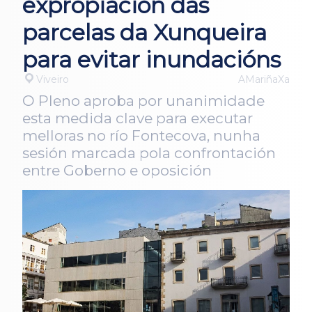
expropiación das
parcelas da Xunqueira
para evitar inundacións
Viveiro
AMariñaXa
O Pleno aproba por unanimidade
esta medida clave para executar
melloras no río Fontecova, nunha
sesión marcada pola confrontación
entre Goberno e oposición