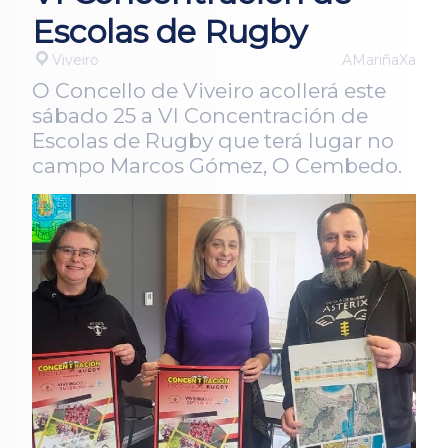
Escolas de Rugby
Viveiro
AMariñaXa
O Concello de Viveiro acollerá este
sábado 25 a VI Concentración de
Escolas de Rugby que terá lugar no
campo Marcos Gómez, O Cembedo.