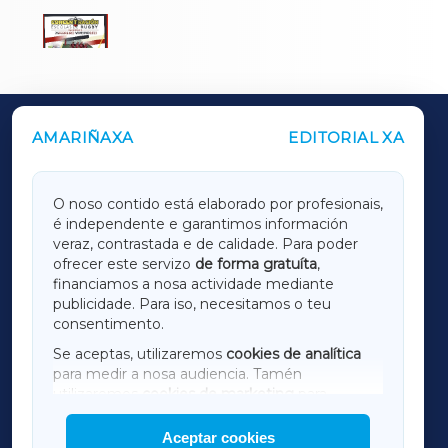
AMARIÑAXA
EDITORIAL XA
OUTROS PERIÓDICOS
GALICIAXA
O noso contido está elaborado por profesionais,
é independente e garantimos información
LUGOXA
veraz, contrastada e de calidade. Para poder
ofrecer este servizo
de forma gratuíta
,
financiamos a nosa actividade mediante
TERRACHAXA
publicidade. Para iso, necesitamos o teu
consentimento.
SARRIAXA
Se aceptas, utilizaremos
cookies de analítica
para medir a nosa audiencia. Tamén
AMARIÑAXA
utilizaremos
cookies de marketing
para
mostrar publicidade de terceiros.
Aceptar cookies
RIBEIRASACRAXA
Así mesmo, podes personalizar a elección das