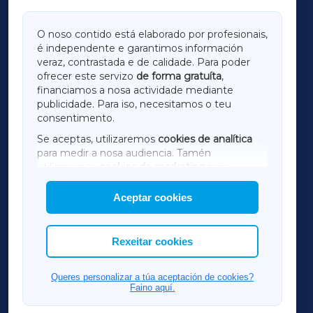
GALICIAXA
O noso contido está elaborado por profesionais,
é independente e garantimos información
LUGOXA
veraz, contrastada e de calidade. Para poder
ofrecer este servizo
de forma gratuíta
,
financiamos a nosa actividade mediante
TERRACHAXA
publicidade. Para iso, necesitamos o teu
consentimento.
SARRIAXA
Se aceptas, utilizaremos
cookies de analítica
para medir a nosa audiencia. Tamén
AMARIÑAXA
utilizaremos
cookies de marketing
para
mostrar publicidade de terceiros.
Aceptar cookies
RIBEIRASACRAXA
Así mesmo, podes personalizar a elección das
cookies que desexas permitir.
ACORUÑAXA
Rexeitar cookies
FERROLXA
Queres personalizar a túa aceptación de cookies?
Faino aquí.
OURENSEXA