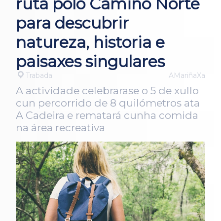
ruta polo Camiño Norte
para descubrir
natureza, historia e
paisaxes singulares
Trabada
AMariñaXa
A actividade celebrarase o 5 de xullo
cun percorrido de 8 quilómetros ata
A Cadeira e rematará cunha comida
na área recreativa