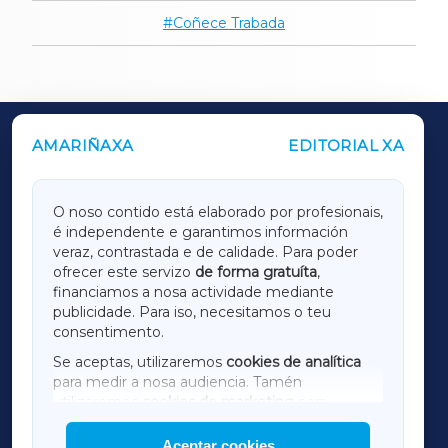
Coñece Trabada
AMARIÑAXA
EDITORIAL XA
OUTROS PERIÓDICOS
GALICIAXA
O noso contido está elaborado por profesionais,
é independente e garantimos información
LUGOXA
veraz, contrastada e de calidade. Para poder
ofrecer este servizo
de forma gratuíta
,
financiamos a nosa actividade mediante
TERRACHAXA
publicidade. Para iso, necesitamos o teu
consentimento.
SARRIAXA
Se aceptas, utilizaremos
cookies de analítica
para medir a nosa audiencia. Tamén
AMARIÑAXA
utilizaremos
cookies de marketing
para
mostrar publicidade de terceiros.
Aceptar cookies