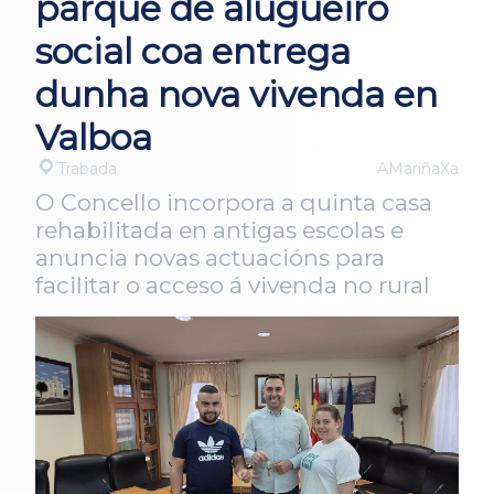
parque de alugueiro
social coa entrega
dunha nova vivenda en
Valboa
Trabada
AMariñaXa
O Concello incorpora a quinta casa
rehabilitada en antigas escolas e
anuncia novas actuacións para
facilitar o acceso á vivenda no rural