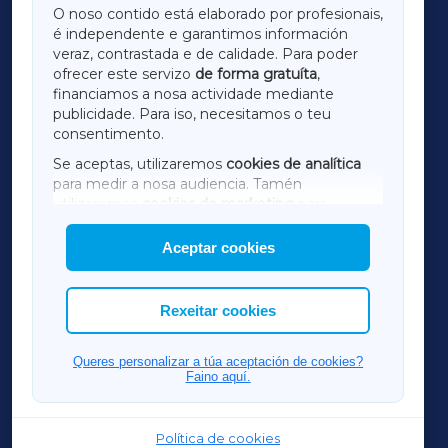
O noso contido está elaborado por profesionais,
é independente e garantimos información
LUGOXA
veraz, contrastada e de calidade. Para poder
ofrecer este servizo
de forma gratuíta
,
financiamos a nosa actividade mediante
TERRACHAXA
publicidade. Para iso, necesitamos o teu
consentimento.
SARRIAXA
Se aceptas, utilizaremos
cookies de analítica
para medir a nosa audiencia. Tamén
AMARIÑAXA
utilizaremos
cookies de marketing
para
mostrar publicidade de terceiros.
Aceptar cookies
RIBEIRASACRAXA
Así mesmo, podes personalizar a elección das
cookies que desexas permitir.
ACORUÑAXA
Rexeitar cookies
FERROLXA
Queres personalizar a túa aceptación de cookies?
Faino aquí.
OURENSEXA
Política de cookies