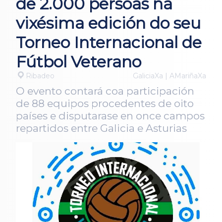
de 2.000 persoas na
vixésima edición do seu
Torneo Internacional de
Fútbol Veterano
Ribadeo
GaliciaXa | AMariñaXa
O evento contará coa participación
de 88 equipos procedentes de oito
países e disputarase en once campos
repartidos entre Galicia e Asturias