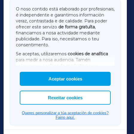
GALICIAXA
O noso contido está elaborado por profesionais,
é independente e garantimos información
LUGOXA
veraz, contrastada e de calidade. Para poder
ofrecer este servizo
de forma gratuíta
,
financiamos a nosa actividade mediante
TERRACHAXA
publicidade. Para iso, necesitamos o teu
consentimento.
SARRIAXA
Se aceptas, utilizaremos
cookies de analítica
para medir a nosa audiencia. Tamén
AMARIÑAXA
utilizaremos
cookies de marketing
para
mostrar publicidade de terceiros.
Aceptar cookies
RIBEIRASACRAXA
Así mesmo, podes personalizar a elección das
cookies que desexas permitir.
ACORUÑAXA
Rexeitar cookies
FERROLXA
Queres personalizar a túa aceptación de cookies?
Faino aquí.
OURENSEXA