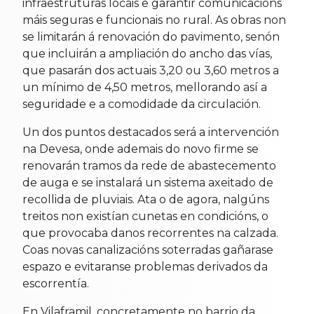
infraestruturas locais e garantir comunicacións
máis seguras e funcionais no rural. As obras non
se limitarán á renovación do pavimento, senón
que incluirán a ampliación do ancho das vías,
que pasarán dos actuais 3,20 ou 3,60 metros a
un mínimo de 4,50 metros, mellorando así a
seguridade e a comodidade da circulación.
Un dos puntos destacados será a intervención
na Devesa, onde ademais do novo firme se
renovarán tramos da rede de abastecemento
de auga e se instalará un sistema axeitado de
recollida de pluviais. Ata o de agora, nalgúns
treitos non existían cunetas en condicións, o
que provocaba danos recorrentes na calzada.
Coas novas canalizacións soterradas gañarase
espazo e evitaranse problemas derivados da
escorrentía.
En Vilaframil, concretamente no barrio da