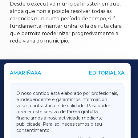
Desde o executivo municipal insisten en que,
aínda que non é posible resolver todas as
carencias nun curto período de tempo, si é
fundamental manter unha folla de ruta clara
que permita modernizar progresivamente a
rede viaria do municipio.
AMARIÑAXA
EDITORIAL XA
OUTROS PERIÓDICOS
GALICIAXA
O noso contido está elaborado por profesionais,
é independente e garantimos información
LUGOXA
veraz, contrastada e de calidade. Para poder
ofrecer este servizo
de forma gratuíta
,
financiamos a nosa actividade mediante
TERRACHAXA
publicidade. Para iso, necesitamos o teu
consentimento.
SARRIAXA