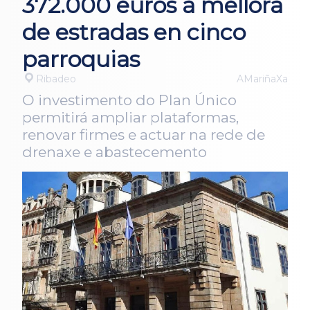
372.000 euros á mellora
de estradas en cinco
parroquias
Ribadeo
AMariñaXa
O investimento do Plan Único
permitirá ampliar plataformas,
renovar firmes e actuar na rede de
drenaxe e abastecemento