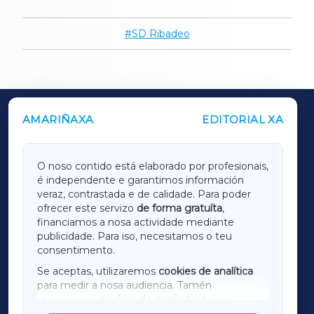
SD Ribadeo
AMARIÑAXA
EDITORIAL XA
OUTROS PERIÓDICOS
GALICIAXA
O noso contido está elaborado por profesionais,
é independente e garantimos información
LUGOXA
veraz, contrastada e de calidade. Para poder
ofrecer este servizo
de forma gratuíta
,
financiamos a nosa actividade mediante
TERRACHAXA
publicidade. Para iso, necesitamos o teu
consentimento.
SARRIAXA
Se aceptas, utilizaremos
cookies de analítica
para medir a nosa audiencia. Tamén
AMARIÑAXA
utilizaremos
cookies de marketing
para
mostrar publicidade de terceiros.