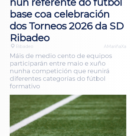
nun referente do fútbol
base coa celebración
dos Torneos 2026 da SD
Ribadeo
Ribadeo
AMariñaXa
Máis de medio cento de equipos
participarán entre maio e xuño
nunha competición que reunirá
diferentes categorías do fútbol
formativo