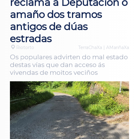
reclama á Deputación o
amaño dos tramos
antigos de dúas
estradas
Riotorto
TerraChaXa | AMariñaXa
Os populares advirten do mal estado
destas vías que dan acceso ás
vivendas de moitos veciños