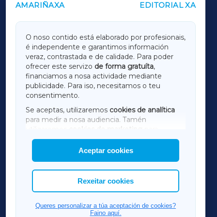
AMARIÑAXA
EDITORIAL XA
OUTROS PERIÓDICOS
GALICIAXA
O noso contido está elaborado por profesionais,
é independente e garantimos información
LUGOXA
veraz, contrastada e de calidade. Para poder
ofrecer este servizo
de forma gratuíta
,
financiamos a nosa actividade mediante
TERRACHAXA
publicidade. Para iso, necesitamos o teu
consentimento.
SARRIAXA
Se aceptas, utilizaremos
cookies de analítica
para medir a nosa audiencia. Tamén
AMARIÑAXA
utilizaremos
cookies de marketing
para
mostrar publicidade de terceiros.
Aceptar cookies
RIBEIRASACRAXA
Así mesmo, podes personalizar a elección das
cookies que desexas permitir.
ACORUÑAXA
Rexeitar cookies
FERROLXA
Queres personalizar a túa aceptación de cookies?
Faino aquí.