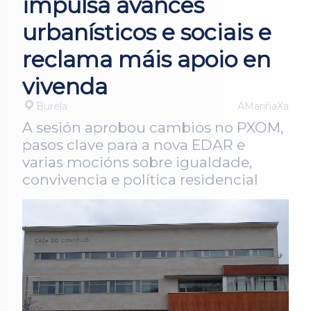
impulsa avances
urbanísticos e sociais e
reclama máis apoio en
vivenda
Burela
AMariñaXa
A sesión aprobou cambios no PXOM,
pasos clave para a nova EDAR e
varias mocións sobre igualdade,
convivencia e política residencial