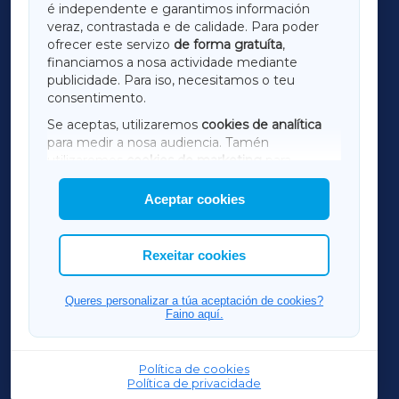
é independente e garantimos información
LUGOXA
veraz, contrastada e de calidade. Para poder
ofrecer este servizo
de forma gratuíta
,
financiamos a nosa actividade mediante
TERRACHAXA
publicidade. Para iso, necesitamos o teu
consentimento.
SARRIAXA
Se aceptas, utilizaremos
cookies de analítica
para medir a nosa audiencia. Tamén
AMARIÑAXA
utilizaremos
cookies de marketing
para
mostrar publicidade de terceiros.
Aceptar cookies
RIBEIRASACRAXA
Así mesmo, podes personalizar a elección das
cookies que desexas permitir.
ACORUÑAXA
Rexeitar cookies
FERROLXA
Queres personalizar a túa aceptación de cookies?
Faino aquí.
OURENSEXA
Política de cookies
Política de privacidade