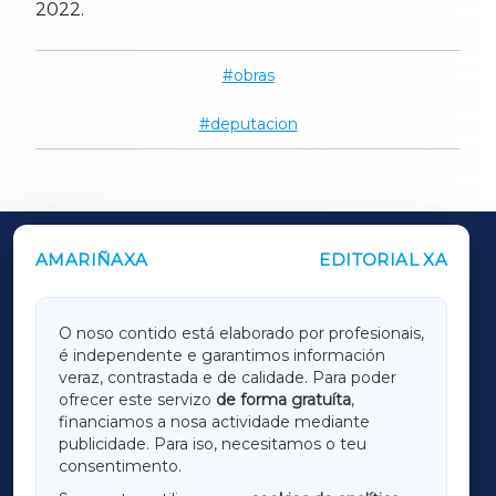
2022.
obras
deputacion
AMARIÑAXA
EDITORIAL XA
OUTROS PERIÓDICOS
GALICIAXA
O noso contido está elaborado por profesionais,
é independente e garantimos información
LUGOXA
veraz, contrastada e de calidade. Para poder
ofrecer este servizo
de forma gratuíta
,
financiamos a nosa actividade mediante
TERRACHAXA
publicidade. Para iso, necesitamos o teu
consentimento.
SARRIAXA