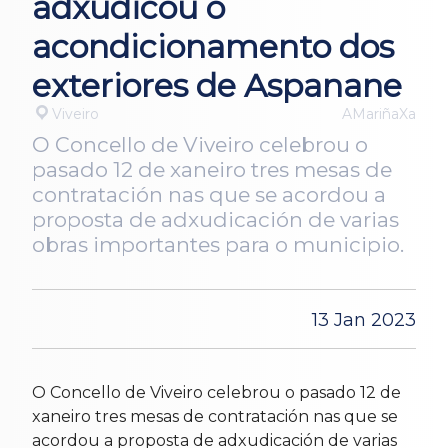
adxudicou o
acondicionamento dos
exteriores de Aspanane
Viveiro
AMariñaXa
O Concello de Viveiro celebrou o
pasado 12 de xaneiro tres mesas de
contratación nas que se acordou a
proposta de adxudicación de varias
obras importantes para o municipio.
13 Jan 2023
O Concello de Viveiro celebrou o pasado 12 de
xaneiro tres mesas de contratación nas que se
acordou a proposta de adxudicación de varias