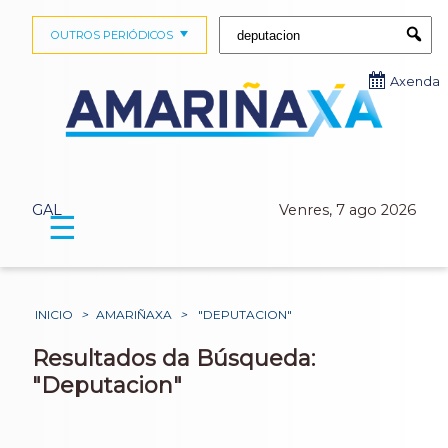
Buscar:
OUTROS PERIÓDICOS
Submi
Axenda
GAL
Venres, 7 ago 2026
☰
INICIO
>
AMARIÑAXA
>
"DEPUTACION"
Resultados da Búsqueda:
"Deputacion"