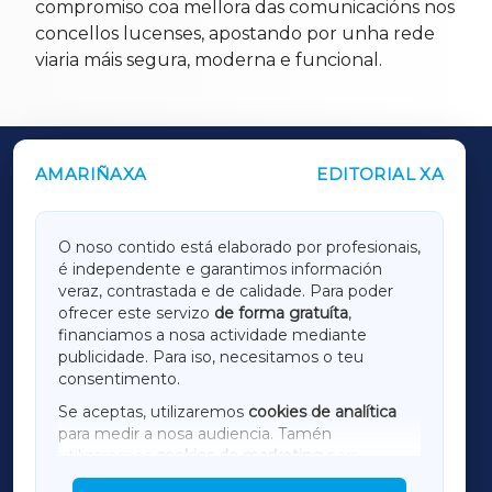
compromiso coa mellora das comunicacións nos
concellos lucenses, apostando por unha rede
viaria máis segura, moderna e funcional.
AMARIÑAXA
EDITORIAL XA
OUTROS PERIÓDICOS
GALICIAXA
O noso contido está elaborado por profesionais,
é independente e garantimos información
LUGOXA
veraz, contrastada e de calidade. Para poder
ofrecer este servizo
de forma gratuíta
,
financiamos a nosa actividade mediante
TERRACHAXA
publicidade. Para iso, necesitamos o teu
consentimento.
SARRIAXA
Se aceptas, utilizaremos
cookies de analítica
para medir a nosa audiencia. Tamén
AMARIÑAXA
utilizaremos
cookies de marketing
para
mostrar publicidade de terceiros.