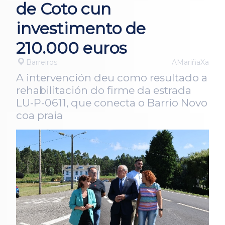
de Coto cun
investimento de
210.000 euros
Barreiros
AMariñaXa
A intervención deu como resultado a
rehabilitación do firme da estrada
LU-P-0611, que conecta o Barrio Novo
coa praia