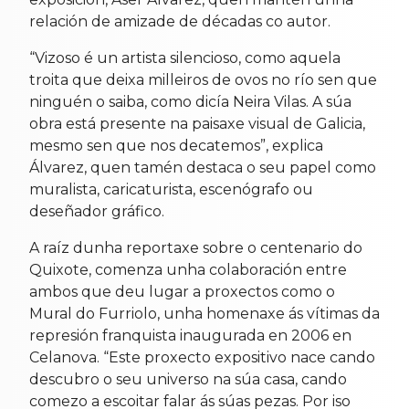
relación de amizade de décadas co autor.
“Vizoso é un artista silencioso, como aquela
troita que deixa milleiros de ovos no río sen que
ninguén o saiba, como dicía Neira Vilas. A súa
obra está presente na paisaxe visual de Galicia,
mesmo sen que nos decatemos”, explica
Álvarez, quen tamén destaca o seu papel como
muralista, caricaturista, escenógrafo ou
deseñador gráfico.
A raíz dunha reportaxe sobre o centenario do
Quixote, comenza unha colaboración entre
ambos que deu lugar a proxectos como o
Mural do Furriolo, unha homenaxe ás vítimas da
represión franquista inaugurada en 2006 en
Celanova. “Este proxecto expositivo nace cando
descubro o seu universo na súa casa, cando
comezo a escoitar falar ás súas pezas. Por iso