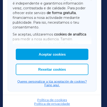
é independente e garantimos información
LUGOXA
veraz, contrastada e de calidade. Para poder
ofrecer este servizo
de forma gratuíta
,
financiamos a nosa actividade mediante
TERRACHAXA
publicidade. Para iso, necesitamos o teu
consentimento.
SARRIAXA
Se aceptas, utilizaremos
cookies de analítica
para medir a nosa audiencia. Tamén
AMARIÑAXA
utilizaremos
cookies de marketing
para
mostrar publicidade de terceiros.
Aceptar cookies
RIBEIRASACRAXA
Así mesmo, podes personalizar a elección das
cookies que desexas permitir.
ACORUÑAXA
Rexeitar cookies
FERROLXA
Queres personalizar a túa aceptación de cookies?
Faino aquí.
OURENSEXA
Política de cookies
Política de privacidade