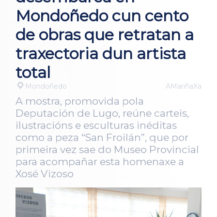
Mondoñedo cun cento
de obras que retratan a
traxectoria dun artista
total
Mondoñedo
AMariñaXa
A mostra, promovida pola
Deputación de Lugo, reúne carteis,
ilustracións e esculturas inéditas
como a peza “San Froilán”, que por
primeira vez sae do Museo Provincial
para acompañar esta homenaxe a
Xosé Vizoso