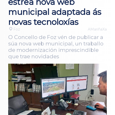
estrea nova web
municipal adaptada ás
novas tecnoloxías
Foz
AMariñaXa
O Concello de Foz vén de publicar a
súa nova web municipal, un traballo
de modernización imprescindible
que trae novidades