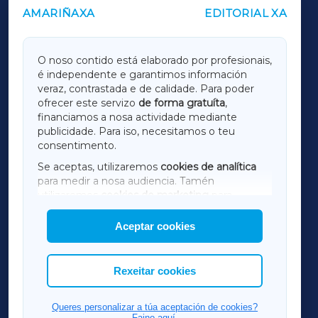
AMARIÑAXA
EDITORIAL XA
OUTROS PERIÓDICOS
GALICIAXA
O noso contido está elaborado por profesionais,
é independente e garantimos información
LUGOXA
veraz, contrastada e de calidade. Para poder
ofrecer este servizo
de forma gratuíta
,
financiamos a nosa actividade mediante
TERRACHAXA
publicidade. Para iso, necesitamos o teu
consentimento.
SARRIAXA
Se aceptas, utilizaremos
cookies de analítica
para medir a nosa audiencia. Tamén
AMARIÑAXA
utilizaremos
cookies de marketing
para
mostrar publicidade de terceiros.
Aceptar cookies
RIBEIRASACRAXA
Así mesmo, podes personalizar a elección das
cookies que desexas permitir.
ACORUÑAXA
Rexeitar cookies
FERROLXA
Queres personalizar a túa aceptación de cookies?
Faino aquí.