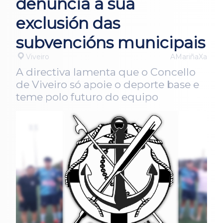
denuncia a súa
exclusión das
subvencións municipais
Viveiro
AMariñaXa
A directiva lamenta que o Concello
de Viveiro só apoie o deporte base e
teme polo futuro do equipo