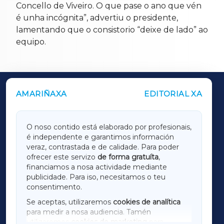
Concello de Viveiro. O que pase o ano que vén
é unha incógnita”, advertiu o presidente,
lamentando que o consistorio “deixe de lado” ao
equipo.
AMARIÑAXA
EDITORIAL XA
OUTROS PERIÓDICOS
GALICIAXA
O noso contido está elaborado por profesionais,
é independente e garantimos información
LUGOXA
veraz, contrastada e de calidade. Para poder
ofrecer este servizo
de forma gratuíta
,
financiamos a nosa actividade mediante
TERRACHAXA
publicidade. Para iso, necesitamos o teu
consentimento.
SARRIAXA
Se aceptas, utilizaremos
cookies de analítica
para medir a nosa audiencia. Tamén
AMARIÑAXA
utilizaremos
cookies de marketing
para