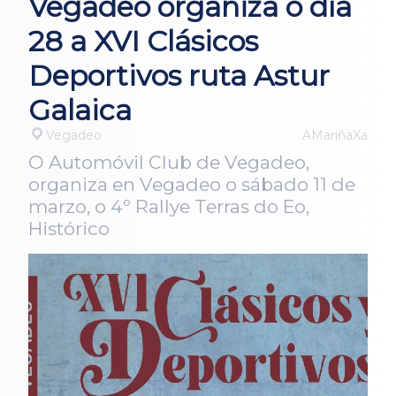
Vegadeo organiza o día
28 a XVI Clásicos
Deportivos ruta Astur
Galaica
Vegadeo
AMariñaXa
O Automóvil Club de Vegadeo,
organiza en Vegadeo o sábado 11 de
marzo, o 4º Rallye Terras do Eo,
Histórico