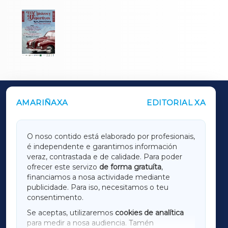
AMARIÑAXA
EDITORIAL XA
OUTROS PERIÓDICOS
GALICIAXA
O noso contido está elaborado por profesionais,
é independente e garantimos información
LUGOXA
veraz, contrastada e de calidade. Para poder
ofrecer este servizo
de forma gratuíta
,
financiamos a nosa actividade mediante
TERRACHAXA
publicidade. Para iso, necesitamos o teu
consentimento.
SARRIAXA
Se aceptas, utilizaremos
cookies de analítica
para medir a nosa audiencia. Tamén