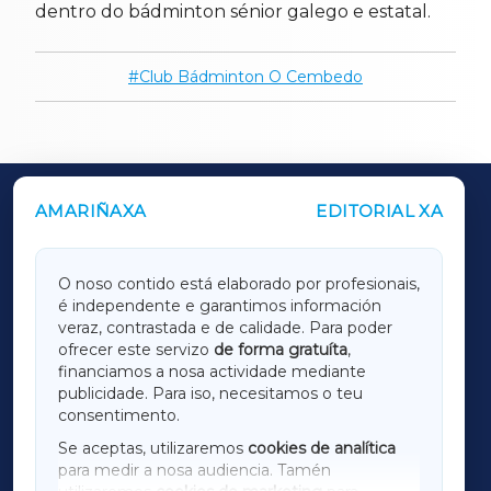
dentro do bádminton sénior galego e estatal.
Club Bádminton O Cembedo
AMARIÑAXA
EDITORIAL XA
OUTROS PERIÓDICOS
GALICIAXA
O noso contido está elaborado por profesionais,
é independente e garantimos información
LUGOXA
veraz, contrastada e de calidade. Para poder
ofrecer este servizo
de forma gratuíta
,
financiamos a nosa actividade mediante
TERRACHAXA
publicidade. Para iso, necesitamos o teu
consentimento.
SARRIAXA
Se aceptas, utilizaremos
cookies de analítica
para medir a nosa audiencia. Tamén
AMARIÑAXA