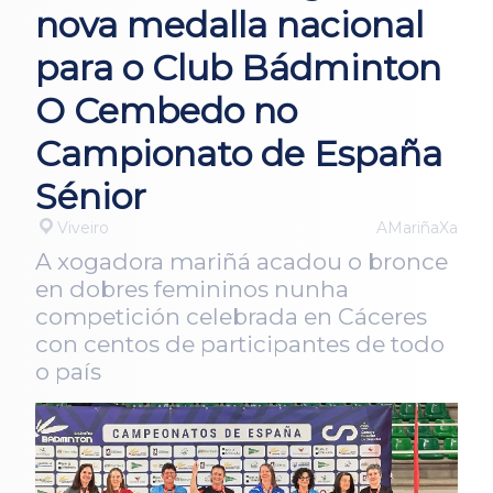
nova medalla nacional
para o Club Bádminton
O Cembedo no
Campionato de España
Sénior
Viveiro
AMariñaXa
A xogadora mariñá acadou o bronce
en dobres femininos nunha
competición celebrada en Cáceres
con centos de participantes de todo
o país