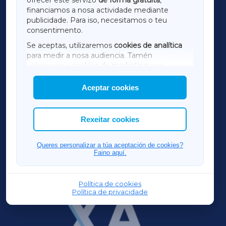
financiamos a nosa actividade mediante
TERRACHAXA
publicidade. Para iso, necesitamos o teu
consentimento.
SARRIAXA
Se aceptas, utilizaremos
cookies de analítica
para medir a nosa audiencia. Tamén
AMARIÑAXA
utilizaremos
cookies de marketing
para
mostrar publicidade de terceiros.
Aceptar cookies
RIBEIRASACRAXA
Así mesmo, podes personalizar a elección das
cookies que desexas permitir.
ACORUÑAXA
Rexeitar cookies
FERROLXA
Queres personalizar a túa aceptación de cookies?
Faino aquí.
OURENSEXA
Política de cookies
Política de privacidade