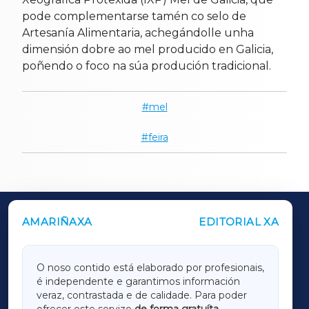
pode complementarse tamén co selo de
Artesanía Alimentaria, achegándolle unha
dimensión dobre ao mel producido en Galicia,
poñendo o foco na súa produción tradicional.
mel
feira
AMARIÑAXA
EDITORIAL XA
OUTROS PERIÓDICOS
GALICIAXA
O noso contido está elaborado por profesionais,
é independente e garantimos información
LUGOXA
veraz, contrastada e de calidade. Para poder
ofrecer este servizo
de forma gratuíta
,