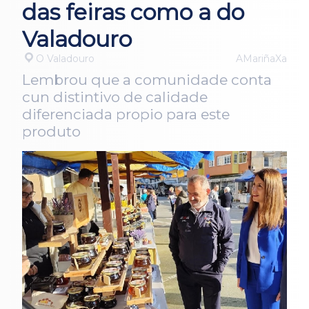
das feiras como a do
Valadouro
O Valadouro
AMariñaXa
Lembrou que a comunidade conta
cun distintivo de calidade
diferenciada propio para este
produto