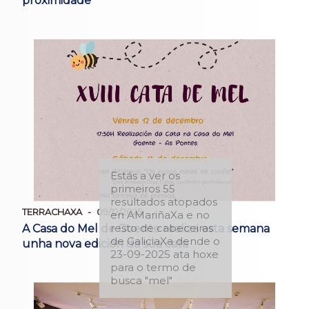
proximidade
Estás a ver os
primeiros 55
resultados atopados
TERRACHAXA
09/12/2025
en AMariñaXa e no
resto de cabeceiras
A Casa do Mel de Goente realiza esta semana
de GaliciaXa dende o
unha nova edición da súa cata
23-09-2025 ata hoxe
para o termo de
busca "mel"