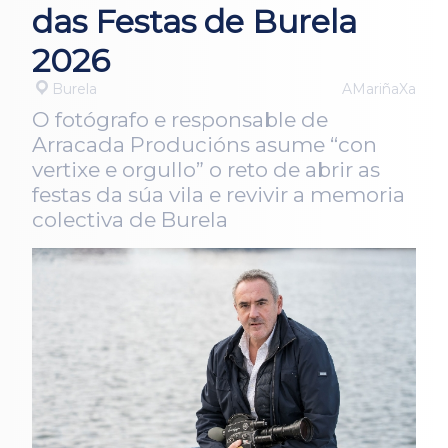
das Festas de Burela
2026
Burela
AMariñaXa
O fotógrafo e responsable de
Arracada Producións asume “con
vertixe e orgullo” o reto de abrir as
festas da súa vila e revivir a memoria
colectiva de Burela