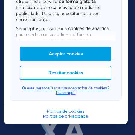
ofrecer este servizo
de forma gratuíta
,
financiamos a nosa actividade mediante
TERRACHAXA
publicidade. Para iso, necesitamos o teu
consentimento.
SARRIAXA
Se aceptas, utilizaremos
cookies de analítica
para medir a nosa audiencia. Tamén
AMARIÑAXA
utilizaremos
cookies de marketing
para
mostrar publicidade de terceiros.
Aceptar cookies
RIBEIRASACRAXA
Así mesmo, podes personalizar a elección das
cookies que desexas permitir.
ACORUÑAXA
Rexeitar cookies
FERROLXA
Queres personalizar a túa aceptación de cookies?
Faino aquí.
OURENSEXA
Política de cookies
Política de privacidade