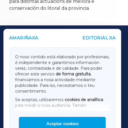
para distintas actuacións de mellora e
conservación do litoral da provincia.
AMARIÑAXA
EDITORIAL XA
OUTROS PERIÓDICOS
GALICIAXA
O noso contido está elaborado por profesionais,
é independente e garantimos información
LUGOXA
veraz, contrastada e de calidade. Para poder
ofrecer este servizo
de forma gratuíta
,
financiamos a nosa actividade mediante
TERRACHAXA
publicidade. Para iso, necesitamos o teu
consentimento.
SARRIAXA
Se aceptas, utilizaremos
cookies de analítica
para medir a nosa audiencia. Tamén
AMARIÑAXA
utilizaremos
cookies de marketing
para
mostrar publicidade de terceiros.
Aceptar cookies
RIBEIRASACRAXA
Así mesmo, podes personalizar a elección das