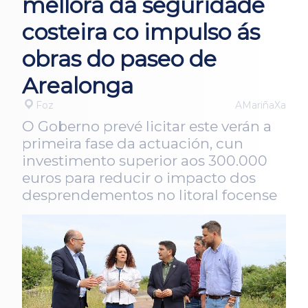
mellora da seguridade
costeira co impulso ás
obras do paseo de
Arealonga
Foz
AMariñaXa
O Goberno prevé licitar este verán a
primeira fase da actuación, cun
investimento superior aos 300.000
euros para reducir o impacto dos
desprendementos no litoral focense