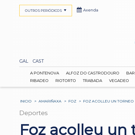
Axenda
OUTROS PERIÓDICOS
GAL
CAST
A PONTENOVA
ALFOZ DO CASTRODOURO
BAR
RIBADEO
RIOTORTO
TRABADA
VEGADEO
INICIO
>
AMARIÑAXA
>
FOZ
>
FOZ ACOLLEU UN TORNEO 
Deportes
Foz acolleu un