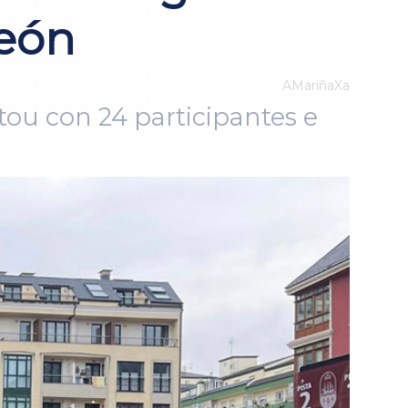
León
AMariñaXa
ou con 24 participantes e