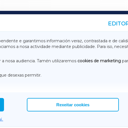
EDITOR
A
TERRACHAXA
pendente e garantimos información veraz, contrastada e de calid
anciamos a nosa actividade mediante publicidade. Para iso, neces
ASACRAXA
ACORUÑAXA
 a nosa audiencia. Tamén utilizaremos
cookies de marketing
par
que desexas permitir.
ACEBOOK
CONTACTO
NSTAGRAM
EMEROTECA
Rexeitar cookies
í.