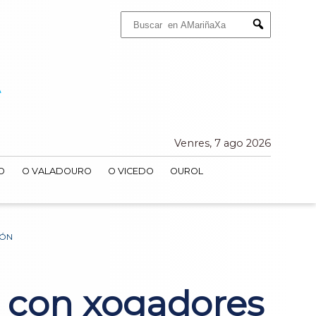
Buscar:
Submit
Venres, 7 ago 2026
O
O VALADOURO
O VICEDO
OUROL
EÓN
a con xogadores