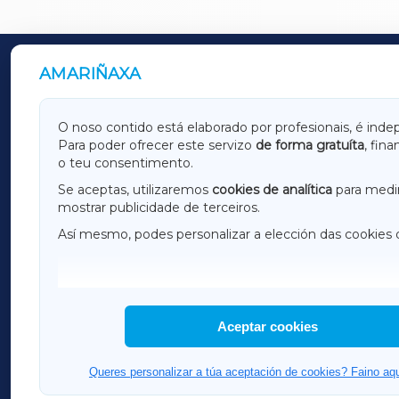
AMARIÑAXA
OUTROS PERIÓDICOS
GALICIAXA
LUGOX
O noso contido está elaborado por profesionais, é inde
Para poder ofrecer este servizo
de forma gratuíta
, fin
AMARIÑAXA
RIBEIR
o teu consentimento.
OURENSEXA
Se aceptas, utilizaremos
cookies de analítica
para medir
mostrar publicidade de terceiros.
Así mesmo, podes personalizar a elección das cookies 
F
I
H
Aceptar cookies
Queres personalizar a túa aceptación de cookies? Faino aqu