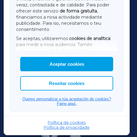
LUGOXA
veraz, contrastada e de calidade. Para poder
ofrecer este servizo
de forma gratuíta
,
financiamos a nosa actividade mediante
TERRACHAXA
publicidade. Para iso, necesitamos o teu
consentimento.
SARRIAXA
Se aceptas, utilizaremos
cookies de analítica
para medir a nosa audiencia. Tamén
AMARIÑAXA
utilizaremos
cookies de marketing
para
mostrar publicidade de terceiros.
Aceptar cookies
RIBEIRASACRAXA
Así mesmo, podes personalizar a elección das
cookies que desexas permitir.
ACORUÑAXA
Rexeitar cookies
FERROLXA
Queres personalizar a túa aceptación de cookies?
Faino aquí.
OURENSEXA
Política de cookies
Política de privacidade