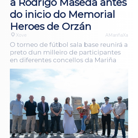
a Rodrigo Maseda antes
do inicio do Memorial
Heroes de Orzán
Xove
AMariñaXa
O torneo de fútbol sala base reunirá a
preto dun milleiro de participantes
en diferentes concellos da Mariña