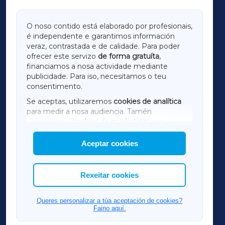
GALICIAXA
O noso contido está elaborado por profesionais,
é independente e garantimos información
LUGOXA
veraz, contrastada e de calidade. Para poder
ofrecer este servizo
de forma gratuíta
,
financiamos a nosa actividade mediante
TERRACHAXA
publicidade. Para iso, necesitamos o teu
consentimento.
SARRIAXA
Se aceptas, utilizaremos
cookies de analítica
para medir a nosa audiencia. Tamén
AMARIÑAXA
utilizaremos
cookies de marketing
para
mostrar publicidade de terceiros.
Aceptar cookies
RIBEIRASACRAXA
Así mesmo, podes personalizar a elección das
cookies que desexas permitir.
ACORUÑAXA
Rexeitar cookies
FERROLXA
Queres personalizar a túa aceptación de cookies?
Faino aquí.
OURENSEXA