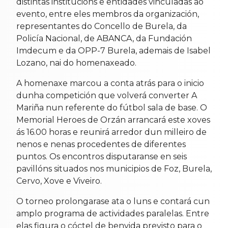
distintas institucións e entidades vinculadas ao
evento, entre eles membros da organización,
representantes do Concello de Burela, da
Policía Nacional, de ABANCA, da Fundación
Imdecum e da OPP-7 Burela, ademais de Isabel
Lozano, nai do homenaxeado.
A homenaxe marcou a conta atrás para o inicio
dunha competición que volverá converter A
Mariña nun referente do fútbol sala de base. O
Memorial Heroes de Orzán arrancará este xoves
ás 16.00 horas e reunirá arredor dun milleiro de
nenos e nenas procedentes de diferentes
puntos. Os encontros disputaranse en seis
pavillóns situados nos municipios de Foz, Burela,
Cervo, Xove e Viveiro.
O torneo prolongarase ata o luns e contará cun
amplo programa de actividades paralelas. Entre
elas figura o cóctel de benvida previsto para o