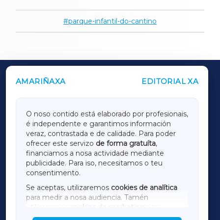
parque-infantil-do-cantino
AMARIÑAXA
EDITORIAL XA
OUTROS PERIÓDICOS
GALICIAXA
O noso contido está elaborado por profesionais,
é independente e garantimos información
LUGOXA
veraz, contrastada e de calidade. Para poder
ofrecer este servizo
de forma gratuíta
,
financiamos a nosa actividade mediante
TERRACHAXA
publicidade. Para iso, necesitamos o teu
consentimento.
SARRIAXA
Se aceptas, utilizaremos
cookies de analítica
para medir a nosa audiencia. Tamén
AMARIÑAXA
utilizaremos
cookies de marketing
para
mostrar publicidade de terceiros.