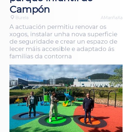
Campón
Burela
AMariñaXa
A actuación permitiu renovar os
xogos, instalar unha nova superficie
de seguridade e crear un espazo de
lecer máis accesible e adaptado ás
familias da contorna