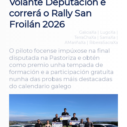
Volante Deputación e
correrá o Rally San
Froilán 2026
GaliciaXa | LugoXa |
TerraChaXa | SarriaXa |
AMariñaXa | RibeiraSacraXa
O piloto focense impúxose na final
disputada na Pastoriza e obtén
como premio unha tempada de
formación e a participación gratuíta
nunha das probas máis destacadas
do calendario galego