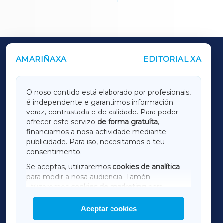
AMARIÑAXA
EDITORIAL XA
OUTROS PERIÓDICOS
GALICIAXA
O noso contido está elaborado por profesionais,
é independente e garantimos información
LUGOXA
veraz, contrastada e de calidade. Para poder
ofrecer este servizo
de forma gratuíta
,
financiamos a nosa actividade mediante
TERRACHAXA
publicidade. Para iso, necesitamos o teu
consentimento.
SARRIAXA
Se aceptas, utilizaremos
cookies de analítica
para medir a nosa audiencia. Tamén
AMARIÑAXA
utilizaremos
cookies de marketing
para
mostrar publicidade de terceiros.
Aceptar cookies
RIBEIRASACRAXA
Así mesmo, podes personalizar a elección das
cookies que desexas permitir.