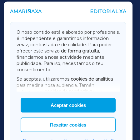
AMARIÑAXA
EDITORIAL XA
OUTROS PERIÓDICOS
GALICIAXA
O noso contido está elaborado por profesionais,
é independente e garantimos información
LUGOXA
veraz, contrastada e de calidade. Para poder
ofrecer este servizo
de forma gratuíta
,
financiamos a nosa actividade mediante
TERRACHAXA
publicidade. Para iso, necesitamos o teu
consentimento.
SARRIAXA
Se aceptas, utilizaremos
cookies de analítica
para medir a nosa audiencia. Tamén
AMARIÑAXA
utilizaremos
cookies de marketing
para
mostrar publicidade de terceiros.
Aceptar cookies
RIBEIRASACRAXA
Así mesmo, podes personalizar a elección das
cookies que desexas permitir.
ACORUÑAXA
Rexeitar cookies
FERROLXA