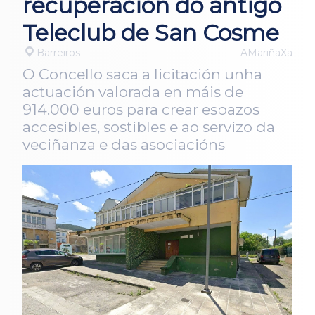
recuperación do antigo
Teleclub de San Cosme
Barreiros
AMariñaXa
O Concello saca a licitación unha
actuación valorada en máis de
914.000 euros para crear espazos
accesibles, sostibles e ao servizo da
veciñanza e das asociacións