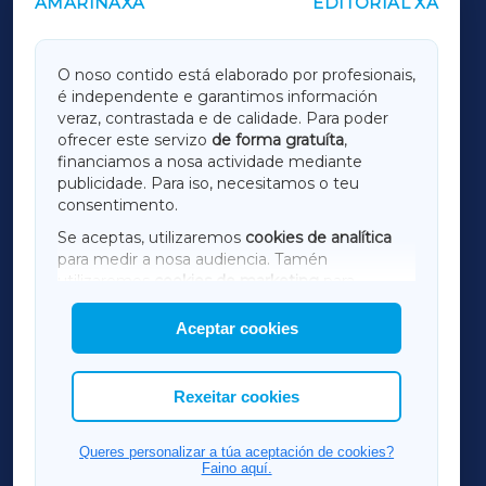
AMARIÑAXA
EDITORIAL XA
OUTROS PERIÓDICOS
GALICIAXA
O noso contido está elaborado por profesionais,
é independente e garantimos información
LUGOXA
veraz, contrastada e de calidade. Para poder
ofrecer este servizo
de forma gratuíta
,
financiamos a nosa actividade mediante
TERRACHAXA
publicidade. Para iso, necesitamos o teu
consentimento.
SARRIAXA
Se aceptas, utilizaremos
cookies de analítica
para medir a nosa audiencia. Tamén
AMARIÑAXA
utilizaremos
cookies de marketing
para
mostrar publicidade de terceiros.
Aceptar cookies
RIBEIRASACRAXA
Así mesmo, podes personalizar a elección das
cookies que desexas permitir.
ACORUÑAXA
Rexeitar cookies
FERROLXA
Queres personalizar a túa aceptación de cookies?
Faino aquí.