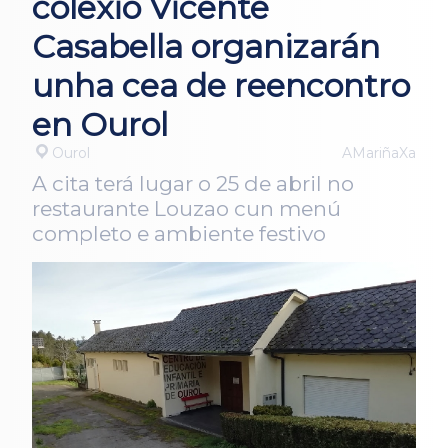
colexio Vicente
Casabella organizarán
unha cea de reencontro
en Ourol
Ourol
AMariñaXa
A cita terá lugar o 25 de abril no
restaurante Louzao cun menú
completo e ambiente festivo