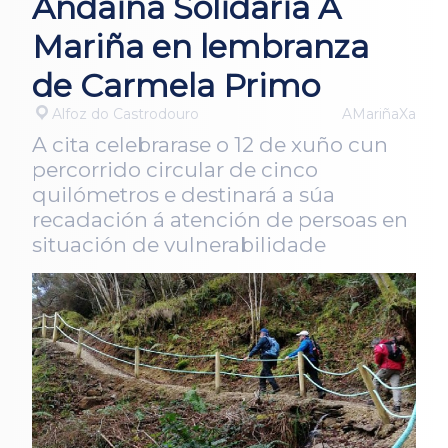
Andaina Solidaria A
Mariña en lembranza
de Carmela Primo
Alfoz do Castrodouro
AMariñaXa
A cita celebrarase o 12 de xuño cun
percorrido circular de cinco
quilómetros e destinará a súa
recadación á atención de persoas en
situación de vulnerabilidade