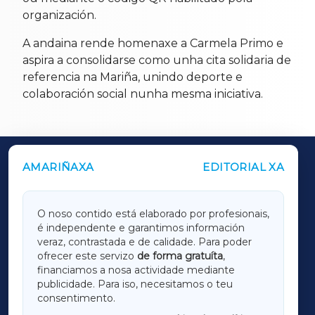
organización.
A andaina rende homenaxe a Carmela Primo e
aspira a consolidarse como unha cita solidaria de
referencia na Mariña, unindo deporte e
colaboración social nunha mesma iniciativa.
AMARIÑAXA
EDITORIAL XA
OUTROS PERIÓDICOS
GALICIAXA
O noso contido está elaborado por profesionais,
é independente e garantimos información
LUGOXA
veraz, contrastada e de calidade. Para poder
ofrecer este servizo
de forma gratuíta
,
financiamos a nosa actividade mediante
TERRACHAXA
publicidade. Para iso, necesitamos o teu
consentimento.
SARRIAXA