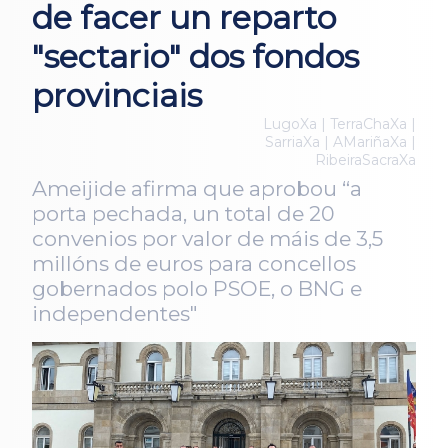
de facer un reparto
"sectario" dos fondos
provinciais
LugoXa | TerraChaXa |
SarriaXa | AMariñaXa |
RibeiraSacraXa
Ameijide afirma que aprobou “a
porta pechada, un total de 20
convenios por valor de máis de 3,5
millóns de euros para concellos
gobernados polo PSOE, o BNG e
independentes"