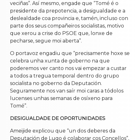
veciñas”. Así mesmo, engade que “Tomé é o
presidente da prepotencia, a desigualdade e a
deslealdade coa provincia e, tamén, incluso con
parte dos seus compañeiros socialistas, motivo
que xerou a crise do PSOE que, lonxe de
pecharse, segue moi aberta”.
O portavoz engadiu que “precisamente hoxe se
celebra unha xunta de goberno na que
poderemos ver canto nos vai empezar a custar
a todos a tregua temporal dentro do grupo
socialista no goberno da Deputación.
Seguramente nos van saír moi caras a tódolos
lucenses unhas semanas de osíxeno para
Tomé”.
DESIGUALDADE DE OPORTUNIDADES
Ameijide explicou que “un dos deberes da
Deputación de Lugo é colaborar cos Concellos”,