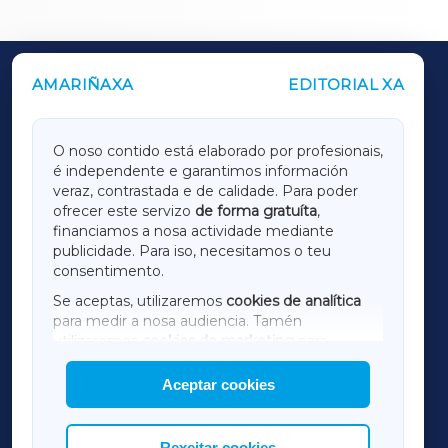
AMARIÑAXA
EDITORIAL XA
OUTROS PERIÓDICOS
GALICIAXA
O noso contido está elaborado por profesionais,
é independente e garantimos información
LUGOXA
veraz, contrastada e de calidade. Para poder
ofrecer este servizo
de forma gratuíta
,
financiamos a nosa actividade mediante
TERRACHAXA
publicidade. Para iso, necesitamos o teu
consentimento.
SARRIAXA
Se aceptas, utilizaremos
cookies de analítica
para medir a nosa audiencia. Tamén
AMARIÑAXA
utilizaremos
cookies de marketing
para
mostrar publicidade de terceiros.
Aceptar cookies
RIBEIRASACRAXA
Así mesmo, podes personalizar a elección das
cookies que desexas permitir.
ACORUÑAXA
Rexeitar cookies