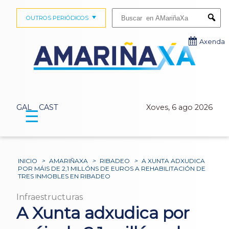
Buscar:
OUTROS PERIÓDICOS
Submi
Axenda
GAL
CAST
Xoves, 6 ago 2026
☰
INICIO
>
AMARIÑAXA
>
RIBADEO
>
A XUNTA ADXUDICA
POR MÁIS DE 2,1 MILLÓNS DE EUROS A REHABILITACIÓN DE
TRES INMOBLES EN RIBADEO
Infraestructuras
A Xunta adxudica por