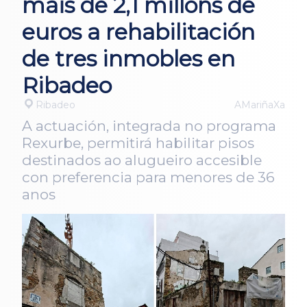
máis de 2,1 millóns de
euros a rehabilitación
de tres inmobles en
Ribadeo
Ribadeo
AMariñaXa
A actuación, integrada no programa
Rexurbe, permitirá habilitar pisos
destinados ao alugueiro accesible
con preferencia para menores de 36
anos