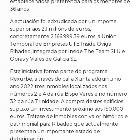
establecéndose preferencia para os menores de
36 anos.
A actuación foi adxudicada por un importe
superior aos 2,1 millóns de euros,
concretamente 2.166.999,39 euros, á Unión
Temporal de Empresas UTE Inside Oviga
Ribadeo, integrada por Inside The Team SLU e
Obras y Viales de Galicia SL.
Esta iniciativa forma parte do programa
Rexurbe, a través do cal a Xunta adquiriu no
ano 2022 tres inmobles localizados nos
números 2 e 4 da rúa Bispo Veres e no número
32 da rúa Trinidade. A compra destes edificios
supuxo un investimento próximo aos 150.000
euros. Trátase de inmobles con valor histórico e
patrimonial para Ribadeo que actualmente
presentan un importante estado de
deterioración.