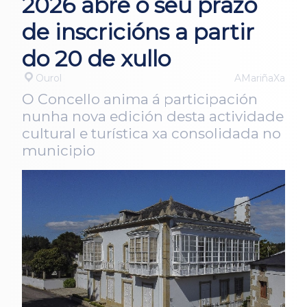
2026 abre o seu prazo
de inscricións a partir
do 20 de xullo
Ourol
AMariñaXa
O Concello anima á participación
nunha nova edición desta actividade
cultural e turística xa consolidada no
municipio