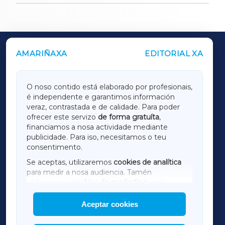
AMARIÑAXA
EDITORIAL XA
OUTROS PERIÓDICOS
GALICIAXA
O noso contido está elaborado por profesionais,
é independente e garantimos información
LUGOXA
veraz, contrastada e de calidade. Para poder
ofrecer este servizo
de forma gratuíta
,
financiamos a nosa actividade mediante
TERRACHAXA
publicidade. Para iso, necesitamos o teu
consentimento.
SARRIAXA
Se aceptas, utilizaremos
cookies de analítica
para medir a nosa audiencia. Tamén
AMARIÑAXA
utilizaremos
cookies de marketing
para
mostrar publicidade de terceiros.
Aceptar cookies
RIBEIRASACRAXA
Así mesmo, podes personalizar a elección das
cookies que desexas permitir.