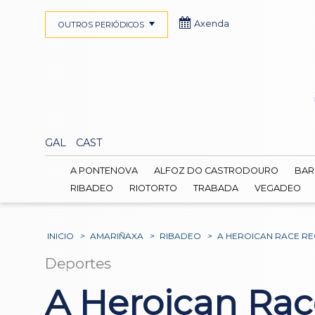
Axenda
OUTROS PERIÓDICOS
GAL
CAST
A PONTENOVA
ALFOZ DO CASTRODOURO
BAR
RIBADEO
RIOTORTO
TRABADA
VEGADEO
INICIO
>
AMARIÑAXA
>
RIBADEO
>
A HEROICAN RACE R
Deportes
A Heroican Rac