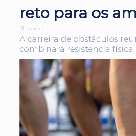
reto para os a
Ribadeo
A carreira de obstáculos reu
combinará resistencia física