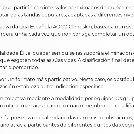
da que partirán con intervalos aproximados de quince min
ptar polas tandas populares, adaptadas a diferentes nive
ativa da Liga Española AOCO Climbskin, baseada nun sist
 perderá unha cada vez que non consiga completar un obst
dalidade Élite, quedar sen pulseiras suporá a eliminació
ue esgoten todas as súas vidas. A clasificación final d
r o percorrido.
or un formato máis participativo. Neste caso, os obstác
ación estableza outra indicación específica.
ón colectiva mediante a modalidade por equipos. Os gru
stro oficial marcarase cando o cuarto membro cruce a liñ
a súa presenza no calendario das carreiras de obstáculo
ano atrae a participantes de diferentes puntos da xeogra