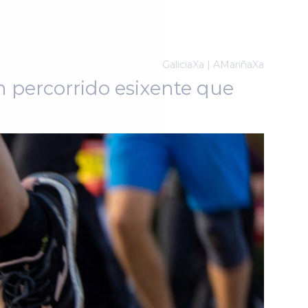
a
GaliciaXa | AMariñaXa
n percorrido esixente que