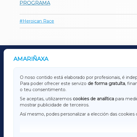
PROGRAMA
Heroican Race
AMARIÑAXA
OUTROS PERIÓDICOS
GALICIAXA
LUGOX
O noso contido está elaborado por profesionais, é inde
Para poder ofrecer este servizo
de forma gratuíta
, fin
AMARIÑAXA
RIBEIR
o teu consentimento.
OURENSEXA
Se aceptas, utilizaremos
cookies de analítica
para medir
mostrar publicidade de terceiros.
Así mesmo, podes personalizar a elección das cookies 
F
I