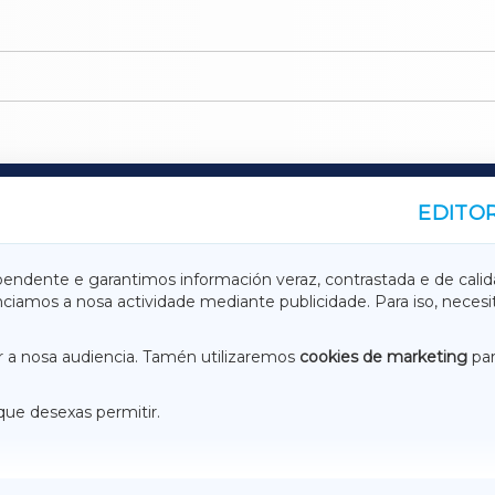
EDITOR
A
TERRACHAXA
pendente e garantimos información veraz, contrastada e de calid
anciamos a nosa actividade mediante publicidade. Para iso, neces
ASACRAXA
ACORUÑAXA
 a nosa audiencia. Tamén utilizaremos
cookies de marketing
par
que desexas permitir.
ACEBOOK
CONTACTO
NSTAGRAM