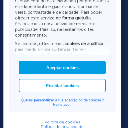
O noso contido está elaborado por profesionais,
é independente e garantimos información
LUGOXA
veraz, contrastada e de calidade. Para poder
ofrecer este servizo
de forma gratuíta
,
financiamos a nosa actividade mediante
TERRACHAXA
publicidade. Para iso, necesitamos o teu
consentimento.
SARRIAXA
Se aceptas, utilizaremos
cookies de analítica
para medir a nosa audiencia. Tamén
AMARIÑAXA
utilizaremos
cookies de marketing
para
mostrar publicidade de terceiros.
Aceptar cookies
RIBEIRASACRAXA
Así mesmo, podes personalizar a elección das
cookies que desexas permitir.
ACORUÑAXA
Rexeitar cookies
FERROLXA
Queres personalizar a túa aceptación de cookies?
Faino aquí.
OURENSEXA
Política de cookies
Política de privacidade