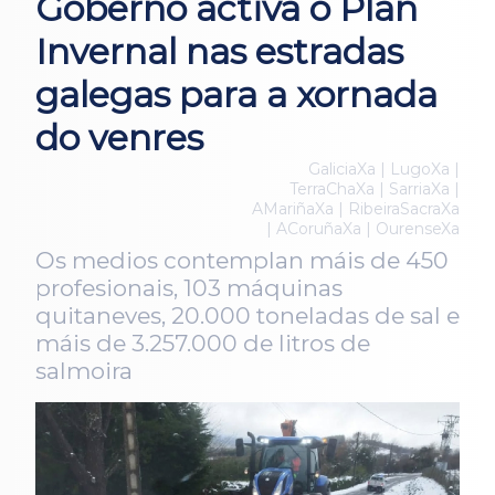
Goberno activa o Plan
Invernal nas estradas
galegas para a xornada
do venres
GaliciaXa | LugoXa |
TerraChaXa | SarriaXa |
AMariñaXa | RibeiraSacraXa
| ACoruñaXa | OurenseXa
Os medios contemplan máis de 450
profesionais, 103 máquinas
quitaneves, 20.000 toneladas de sal e
máis de 3.257.000 de litros de
salmoira