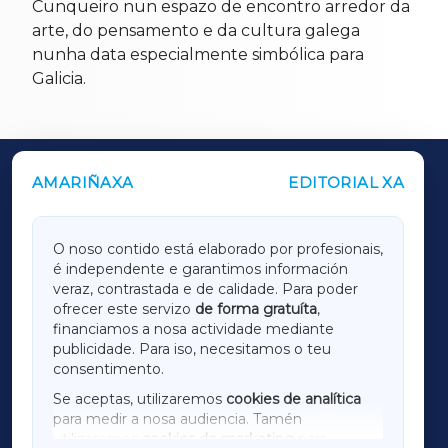
Cunqueiro nun espazo de encontro arredor da
arte, do pensamento e da cultura galega
nunha data especialmente simbólica para
Galicia.
AMARIÑAXA
EDITORIAL XA
OUTROS PERIÓDICOS
GALICIAXA
O noso contido está elaborado por profesionais,
é independente e garantimos información
LUGOXA
veraz, contrastada e de calidade. Para poder
ofrecer este servizo
de forma gratuíta
,
financiamos a nosa actividade mediante
TERRACHAXA
publicidade. Para iso, necesitamos o teu
consentimento.
SARRIAXA
Se aceptas, utilizaremos
cookies de analítica
para medir a nosa audiencia. Tamén
AMARIÑAXA
utilizaremos
cookies de marketing
para