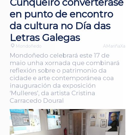
Cunqueiro converterase
en punto de encontro
da cultura no Día das
Letras Galegas
Mondoñedo
AMariñaXa
Mondoñedo celebrará este 17 de
maio unha xornada que combinará
reflexión sobre o patrimonio da
cidade e arte contemporánea coa
inauguración da exposición
‘Mulleres’, da artista Cristina
Carracedo Doural