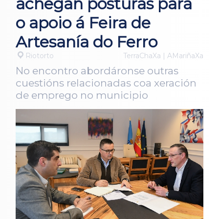
achegan posturas para
o apoio á Feira de
Artesanía do Ferro
Riotorto
TerraChaXa | AMariñaXa
No encontro abordáronse outras
cuestións relacionadas coa xeración
de emprego no municipio