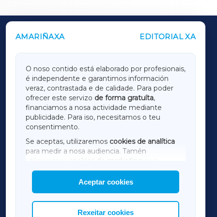
AMARIÑAXA
EDITORIAL XA
OUTROS PERIÓDICOS
GALICIAXA
O noso contido está elaborado por profesionais,
é independente e garantimos información
LUGOXA
veraz, contrastada e de calidade. Para poder
ofrecer este servizo
de forma gratuíta
,
financiamos a nosa actividade mediante
TERRACHAXA
publicidade. Para iso, necesitamos o teu
consentimento.
SARRIAXA
Se aceptas, utilizaremos
cookies de analítica
para medir a nosa audiencia. Tamén
AMARIÑAXA
utilizaremos
cookies de marketing
para
mostrar publicidade de terceiros.
Aceptar cookies
RIBEIRASACRAXA
Así mesmo, podes personalizar a elección das
cookies que desexas permitir.
ACORUÑAXA
Rexeitar cookies