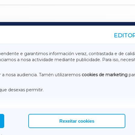
EDITOR
A
TERRACHAXA
pendente e garantimos información veraz, contrastada e de calid
anciamos a nosa actividade mediante publicidade. Para iso, neces
ASACRAXA
ACORUÑAXA
 a nosa audiencia. Tamén utilizaremos
cookies de marketing
par
que desexas permitir.
ACEBOOK
CONTACTO
NSTAGRAM
EMEROTECA
Rexeitar cookies