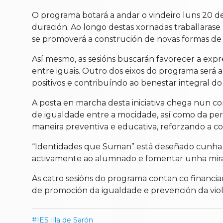
O programa botará a andar o vindeiro luns 20 de 
duración. Ao longo destas xornadas traballarase
se promoverá a construción de novas formas de 
Así mesmo, as sesións buscarán favorecer a exp
entre iguais. Outro dos eixos do programa será 
positivos e contribuíndo ao benestar integral d
A posta en marcha desta iniciativa chega nun co
de igualdade entre a mocidade, así como da pers
maneira preventiva e educativa, reforzando a con
“Identidades que Suman” está deseñado cunha me
activamente ao alumnado e fomentar unha mirada
As catro sesións do programa contan co financiam
de promoción da igualdade e prevención da viol
IES Illa de Sarón