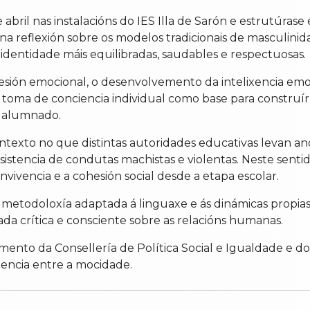
abril nas instalacións do IES Illa de Sarón e estrutúras
 na reflexión sobre os modelos tradicionais de masculin
identidade máis equilibradas, saudables e respectuosas.
resión emocional, o desenvolvemento da intelixencia e
a toma de conciencia individual como base para constru
o alumnado.
ntexto no que distintas autoridades educativas levan an
istencia de condutas machistas e violentas. Neste sent
vivencia e a cohesión social desde a etapa escolar.
todoloxía adaptada á linguaxe e ás dinámicas propias d
 crítica e consciente sobre as relacións humanas.
ento da Consellería de Política Social e Igualdade e do 
encia entre a mocidade.