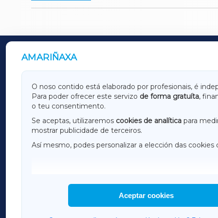
AMARIÑAXA
OUTROS PERIÓDICOS
GALICIAXA
LUGOX
O noso contido está elaborado por profesionais, é inde
Para poder ofrecer este servizo
de forma gratuíta
, fin
AMARIÑAXA
RIBEIR
o teu consentimento.
OURENSEXA
Se aceptas, utilizaremos
cookies de analítica
para medir
mostrar publicidade de terceiros.
Así mesmo, podes personalizar a elección das cookies 
F
I
H
Aceptar cookies