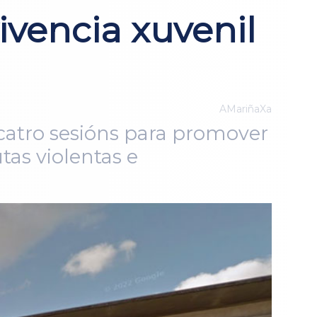
vencia xuvenil
AMariñaXa
 catro sesións para promover
as violentas e