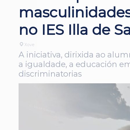
masculinidades
no IES Illa de S
Xove
A iniciativa, dirixida ao a
a igualdade, a educación em
discriminatorias