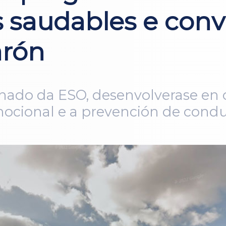
 saudables e convi
arón
lumnado da ESO, desenvolverase en
ocional e a prevención de condut