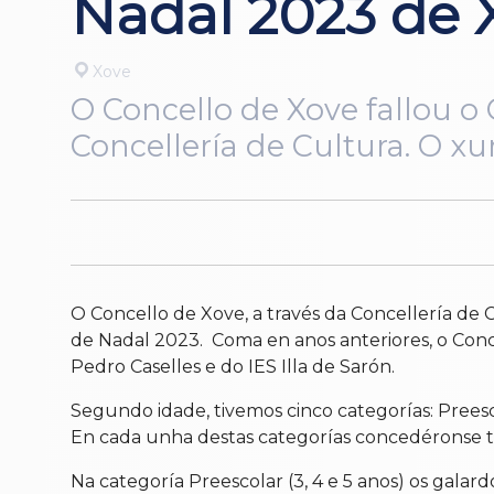
Nadal 2023 de 
Xove
O Concello de Xove fallou o
Concellería de Cultura. O x
O Concello de Xove, a través da Concellería de
de Nadal 2023. Coma en anos anteriores, o Conc
Pedro Caselles e do IES Illa de Sarón.
Segundo idade, tivemos cinco categorías: Preescola
En cada unha destas categorías concedéronse tr
Na categoría Preescolar (3, 4 e 5 anos) os galar