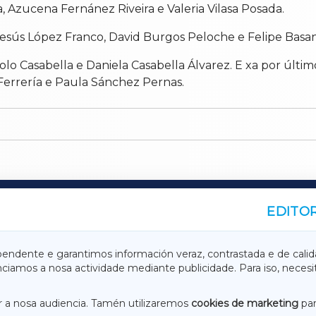
 Azucena Fernánez Riveira e Valeria Vilasa Posada.
esús López Franco, David Burgos Peloche e Felipe Bas
olo Casabella e Daniela Casabella Álvarez.
E xa por últi
errería e Paula Sánchez Pernas.
EDITOR
A
TERRACHAXA
pendente e garantimos información veraz, contrastada e de calid
anciamos a nosa actividade mediante publicidade. Para iso, neces
ASACRAXA
ACORUÑAXA
 a nosa audiencia. Tamén utilizaremos
cookies de marketing
par