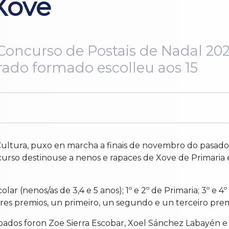
Xove
 Concurso de Postais de Nadal 20
urado formado escolleu aos 15
 Cultura, puxo en marcha a finais de novembro do pasad
urso destinouse a nenos e rapaces de Xove de Primaria 
r (nenos/as de 3,4 e 5 anos); 1º e 2º de Primaria; 3º e 4º d
es premios, un primeiro, un segundo e un terceiro prem
doados foron
Zoe Sierra Escobar, Xoel Sánchez Labayén e 