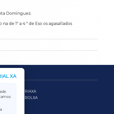
anta Domínguez.
mo na de
1º a 4 º de Eso os agasallados
IAL XA
SARRIAXA
ade.
itamos
FERROLXA
a