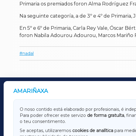
Primaria os premiados foron
Alma Rodríguez Fra,
Na seguinte categoría, a de 3º e 4º de Primaria,
J
En 5º e 6º de Primaria,
Carla Rey Vale, Óscar Bért
foron
Nabila Adourou Adourou, Marcos Mariño F
nadal
AMARIÑAXA
OUTROS PERIÓDICOS
GALICIAXA
LUGOX
O noso contido está elaborado por profesionais, é inde
Para poder ofrecer este servizo
de forma gratuíta
, fin
AMARIÑAXA
RIBEIR
o teu consentimento.
OURENSEXA
Se aceptas, utilizaremos
cookies de analítica
para medir