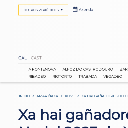
Axenda
OUTROS PERIÓDICOS
GAL
CAST
A PONTENOVA
ALFOZ DO CASTRODOURO
BAR
RIBADEO
RIOTORTO
TRABADA
VEGADEO
INICIO
>
AMARIÑAXA
>
XOVE
>
XA HAI GAÑADORES DO C
Xa hai gañador