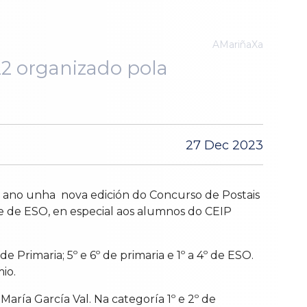
AMariñaXa
22 organizado pola
27 Dec 2023
o ano unha nova edición do Concurso de Postais
e de ESO, en especial aos alumnos do CEIP
e Primaria; 5º e 6º de primaria e 1º a 4º de ESO.
io.
María García Val.
Na categoría 1º e 2º de