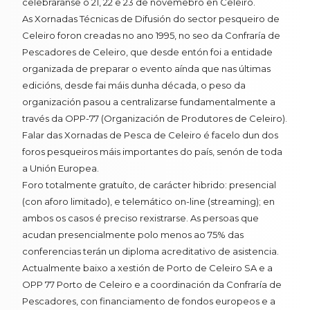
celebraranse o 21, 22 e 23 de novemebro en Celeiro.
As Xornadas Técnicas de Difusión do sector pesqueiro de
Celeiro foron creadas no ano 1995, no seo da Confraría de
Pescadores de Celeiro, que desde entón foi a entidade
organizada de preparar o evento aínda que nas últimas
edicións, desde fai máis dunha década, o peso da
organización pasou a centralizarse fundamentalmente a
través da OPP-77 (Organización de Produtores de Celeiro).
Falar das Xornadas de Pesca de Celeiro é facelo dun dos
foros pesqueiros máis importantes do país, senón de toda
a Unión Europea.
Foro totalmente gratuíto, de carácter hibrido: presencial
(con aforo limitado), e telemático on-line (streaming); en
ambos os casos é preciso rexistrarse. As persoas que
acudan presencialmente polo menos ao 75% das
conferencias terán un diploma acreditativo de asistencia.
Actualmente baixo a xestión de Porto de Celeiro SA e a
OPP 77 Porto de Celeiro e a coordinación da Confraría de
Pescadores, con financiamento de fondos europeos e a