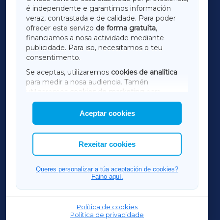
é independente e garantimos información
LUGOXA
veraz, contrastada e de calidade. Para poder
ofrecer este servizo
de forma gratuíta
,
financiamos a nosa actividade mediante
TERRACHAXA
publicidade. Para iso, necesitamos o teu
consentimento.
SARRIAXA
Se aceptas, utilizaremos
cookies de analítica
para medir a nosa audiencia. Tamén
AMARIÑAXA
utilizaremos
cookies de marketing
para
mostrar publicidade de terceiros.
Aceptar cookies
RIBEIRASACRAXA
Así mesmo, podes personalizar a elección das
cookies que desexas permitir.
ACORUÑAXA
Rexeitar cookies
FERROLXA
Queres personalizar a túa aceptación de cookies?
Faino aquí.
OURENSEXA
Política de cookies
Política de privacidade