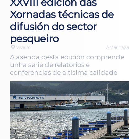
XXVIII edición das
Xornadas técnicas de
difusión do sector
pesqueiro
Viveiro
AMariñaXa
A axenda desta edición comprende
unha serie de relatorios e
conferencias de altísima calidade