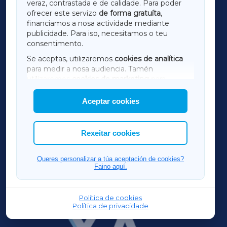
LUGOXA
veraz, contrastada e de calidade. Para poder
ofrecer este servizo
de forma gratuíta
,
financiamos a nosa actividade mediante
TERRACHAXA
publicidade. Para iso, necesitamos o teu
consentimento.
SARRIAXA
Se aceptas, utilizaremos
cookies de analítica
para medir a nosa audiencia. Tamén
AMARIÑAXA
utilizaremos
cookies de marketing
para
mostrar publicidade de terceiros.
Aceptar cookies
RIBEIRASACRAXA
Así mesmo, podes personalizar a elección das
cookies que desexas permitir.
ACORUÑAXA
Rexeitar cookies
FERROLXA
Queres personalizar a túa aceptación de cookies?
Faino aquí.
OURENSEXA
Política de cookies
Política de privacidade