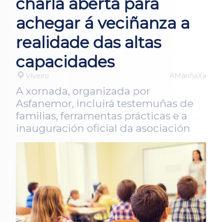
charla aberta para
achegar á veciñanza a
realidade das altas
capacidades
Viveiro
AMariñaXa
A xornada, organizada por
Asfanemor, incluirá testemuñas de
familias, ferramentas prácticas e a
inauguración oficial da asociación