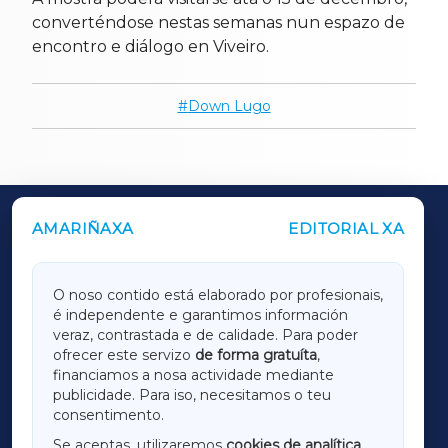
converténdose nestas semanas nun espazo de
encontro e diálogo en Viveiro.
Down Lugo
AMARIÑAXA
EDITORIAL XA
OUTROS PERIÓDICOS
GALICIAXA
O noso contido está elaborado por profesionais,
é independente e garantimos información
LUGOXA
veraz, contrastada e de calidade. Para poder
ofrecer este servizo
de forma gratuíta
,
financiamos a nosa actividade mediante
TERRACHAXA
publicidade. Para iso, necesitamos o teu
consentimento.
SARRIAXA
Se aceptas, utilizaremos
cookies de analítica