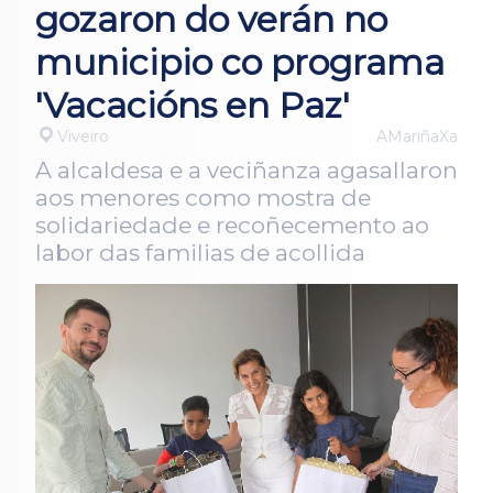
gozaron do verán no
municipio co programa
'Vacacións en Paz'
Viveiro
AMariñaXa
A alcaldesa e a veciñanza agasallaron
aos menores como mostra de
solidariedade e recoñecemento ao
labor das familias de acollida