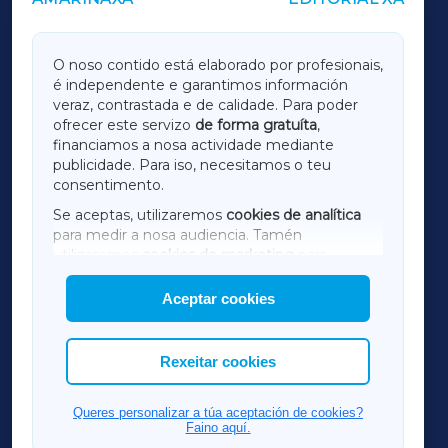
OUTROS PERIÓDICOS
GALICIAXA
O noso contido está elaborado por profesionais,
é independente e garantimos información
LUGOXA
veraz, contrastada e de calidade. Para poder
ofrecer este servizo
de forma gratuíta
,
financiamos a nosa actividade mediante
TERRACHAXA
publicidade. Para iso, necesitamos o teu
consentimento.
SARRIAXA
Se aceptas, utilizaremos
cookies de analítica
para medir a nosa audiencia. Tamén
AMARIÑAXA
utilizaremos
cookies de marketing
para
mostrar publicidade de terceiros.
Aceptar cookies
RIBEIRASACRAXA
Así mesmo, podes personalizar a elección das
cookies que desexas permitir.
ACORUÑAXA
Rexeitar cookies
FERROLXA
Queres personalizar a túa aceptación de cookies?
Faino aquí.